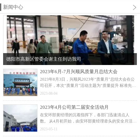
新闻中心
德阳市高新区管委会谢主任到访我司
2023年6月-7月兴顺风质量月总结大会
2023年8月3日，兴顺风2023年“质量月”总结大会在公
司召开，本次“质量月”活动主题为“质量提升 标准先
行“，从6月启动到7月，历时两个月圆满结束。二、6
2023-08-04
月1日-6月30日，公司全员进行有奖征文；
2023年4月公司第二届安全活动月
在安环部黄经理的沉着指挥下，各部门迅速清点人
数。 从4月初开始，由安环部黄经理牵头的安全月活动
有序开展，安全生产月动员大会、安全宣传画张贴、
2023-05-11
组织全员开展安全知识培训、线上安全知识竞赛。