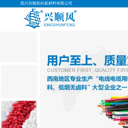
四川兴顺风向新材料有限公司