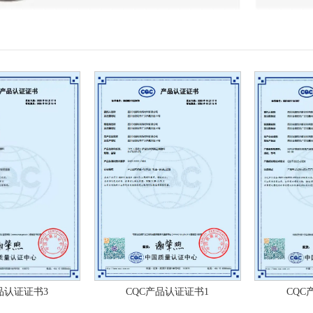
品认证证书3
CQC产品认证证书1
CQC