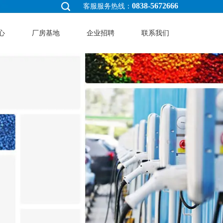
0838-5672666
客服服务热线：
心
厂房基地
企业招聘
联系我们