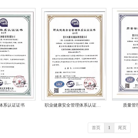
体系认证证书
职业健康安全管理体系认证证书
质量管
首页
1
尾页